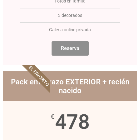
Fotos en familia
3 decorados
Galería online privada
Reserva
EL FAVORITO
Pack embarazo EXTERIOR + recién
nacido
478
€