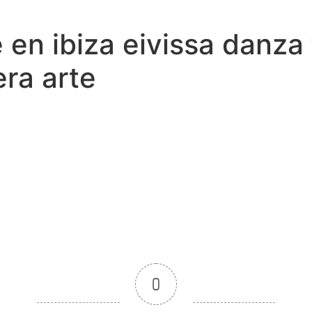
le en ibiza eivissa danz
ra arte
0