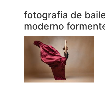
Ir
al
fotografia de bai
contenido
moderno formente