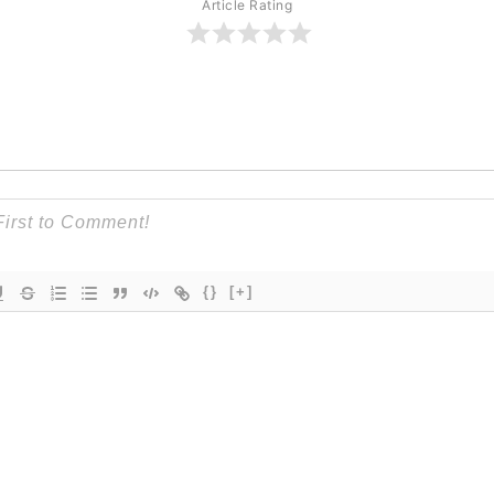
Article Rating
{}
[+]