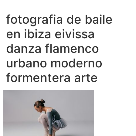
Ir
al
fotografia de baile
contenido
en ibiza eivissa
danza flamenco
urbano moderno
formentera arte