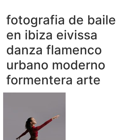
Ir
al
fotografia de baile
contenido
en ibiza eivissa
danza flamenco
urbano moderno
formentera arte