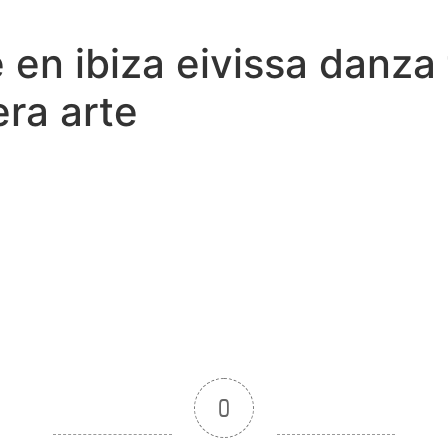
le en ibiza eivissa danz
ra arte
0