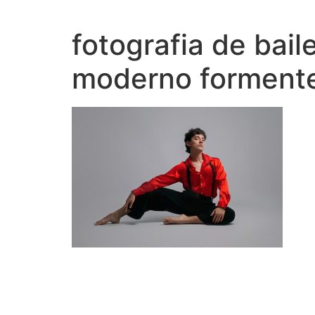
Ir
al
fotografia de bai
contenido
moderno formente