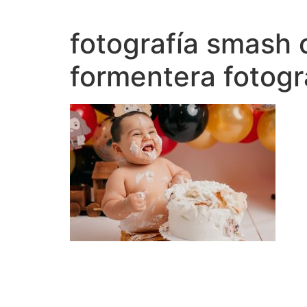
Ir
al
fotografía smash 
contenido
formentera fotogra