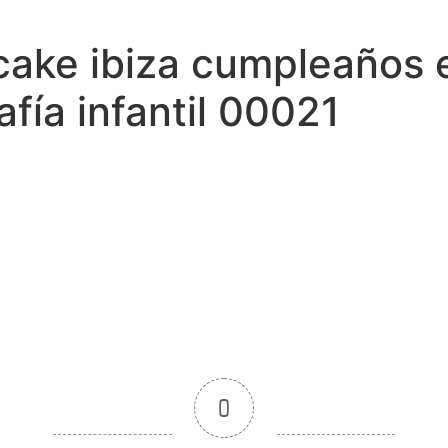
cake ibiza cumpleaños e
fía infantil 00021
0