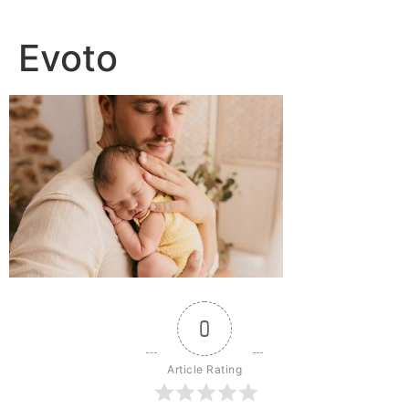
Ir
al
Evoto
contenido
0
Article Rating