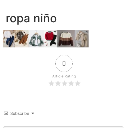
Ir
al
ropa niño
contenido
0
Article Rating
Subscribe