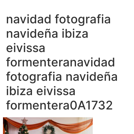
Ir
al
navidad fotografia
contenido
navideña ibiza
eivissa
formenteranavidad
fotografia navideña
ibiza eivissa
formentera0A1732