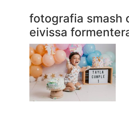
Ir
al
fotografia smash 
contenido
eivissa formenter