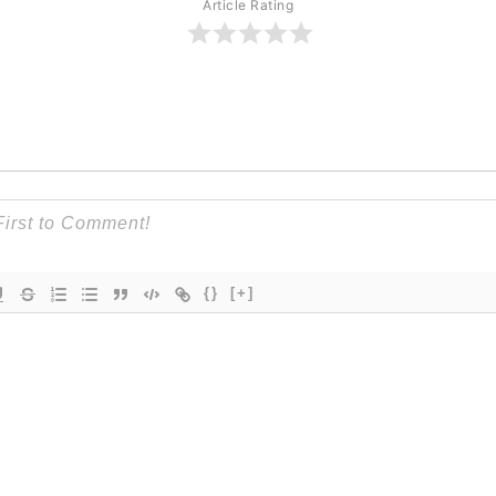
Article Rating
{}
[+]