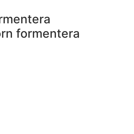
ormentera
orn formentera