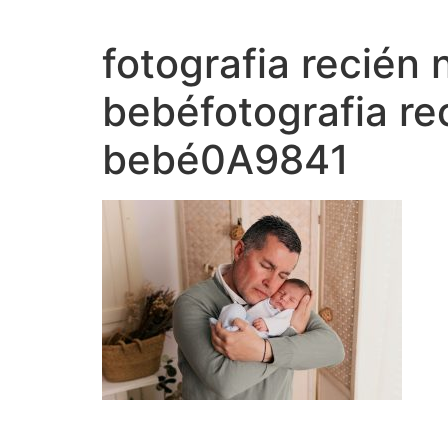
Ir
al
fotografia recié
contenido
bebéfotografia r
bebé0A9841