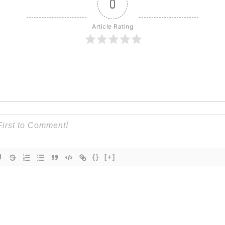
0
Article Rating
{}
[+]