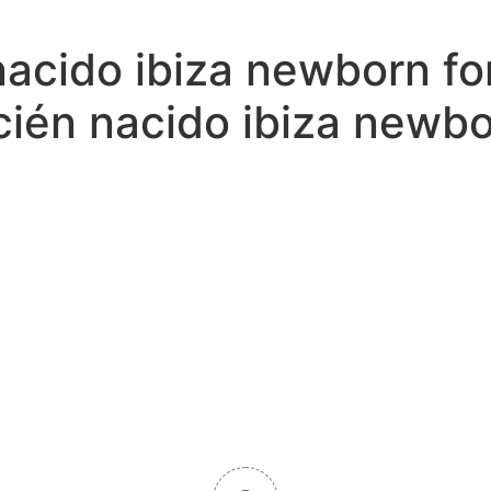
n nacido ibiza newborn f
ecién nacido ibiza newb