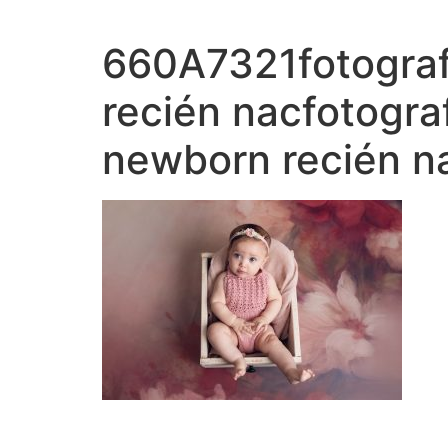
Ir
al
660A7321fotografi
contenido
recién nacfotogra
newborn recién na