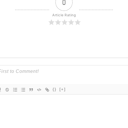
0
Article Rating
{}
[+]