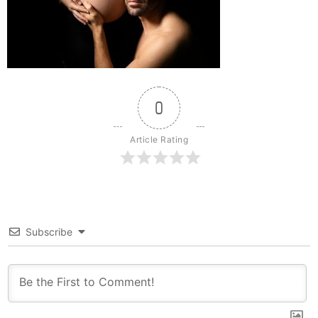
0
Article Rating
Subscribe