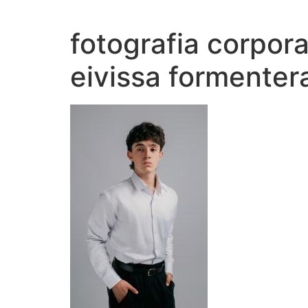
Ir
al
fotografia corpor
contenido
eivissa formenter