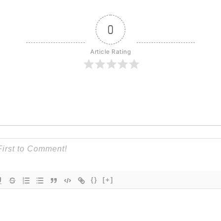
0
Article Rating
{}
[+]