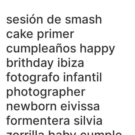
Ir
al
sesión de smash
contenido
cake primer
cumpleaños happy
brithday ibiza
fotografo infantil
photographer
newborn eivissa
formentera silvia
zorrilla baby cumple