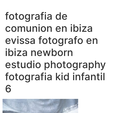
Ir
al
fotografia de
contenido
comunion en ibiza
evissa fotografo en
ibiza newborn
estudio photography
fotografia kid infantil
6