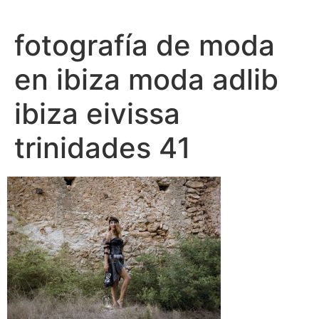
Ir
al
fotografía de moda
contenido
en ibiza moda adlib
ibiza eivissa
trinidades 41