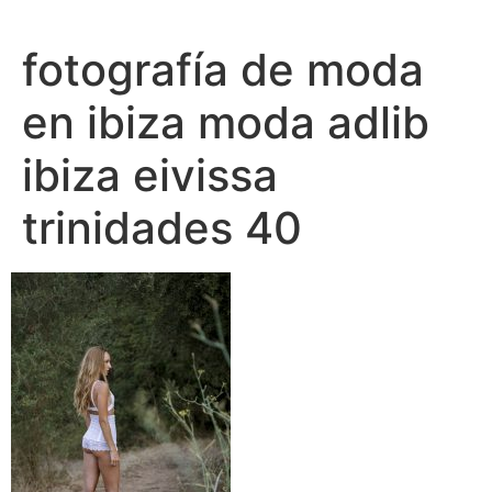
Ir
al
fotografía de moda
contenido
en ibiza moda adlib
ibiza eivissa
trinidades 40