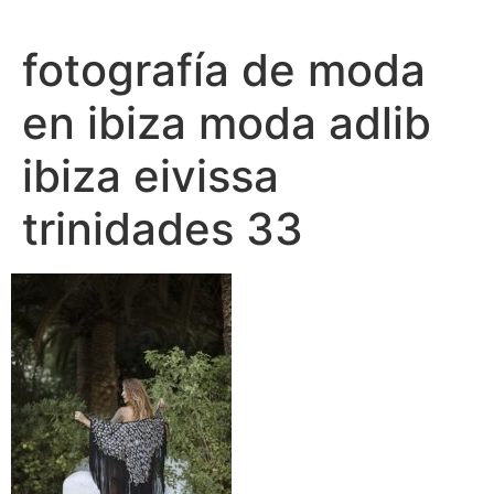
Ir
al
fotografía de moda
contenido
en ibiza moda adlib
ibiza eivissa
trinidades 33