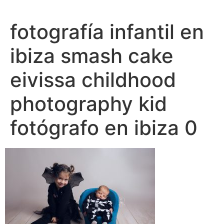
Ir
al
fotografía infantil en
contenido
ibiza smash cake
eivissa childhood
photography kid
fotógrafo en ibiza 0